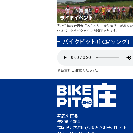
当店主催の走行会「あさねり・ひらねり」があるか
いスポーツバイクライフを満喫できます。
バイクピット庄CMソング!!
※音量にご注意ください。
本店所在地
〒806-0064
福岡県北九州市八幡西区割子川1-3-6