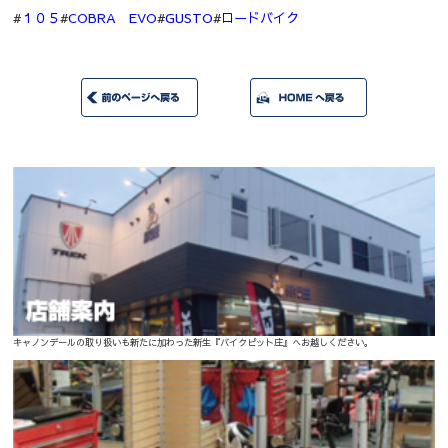
#
１０５
#
COBRA EVO
#
GUSTO
#
ロードバイク
キャノンデールの取り扱いも新たに加わった新生『バイクピット庄』へお越しください。