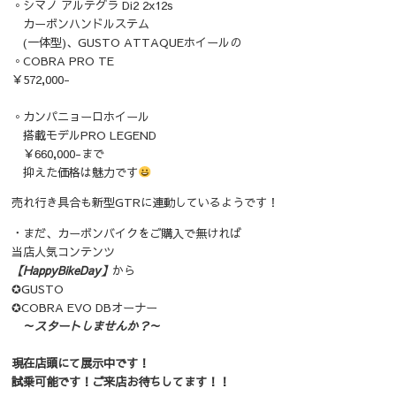
◦シマノ アルテグラ Di2 2x12s
カーボンハンドルステム
(一体型)、GUSTO ATTAQUEホイールの
◦COBRA PRO TE
￥572,000-
◦カンパニョーロホイール
搭載モデルPRO LEGEND
￥660,000-まで
抑えた価格は魅力です
売れ行き具合も新型GTRに連動しているようです！
・まだ、カーボンバイクをご購入で無ければ
当店人気コンテンツ
【HappyBikeDay】
から
✪GUSTO
✪COBRA EVO DBオーナー
～
スタートしませんか？
～
現在店頭にて展示中です！
試乗可能です！ご来店お待ちしてます！！