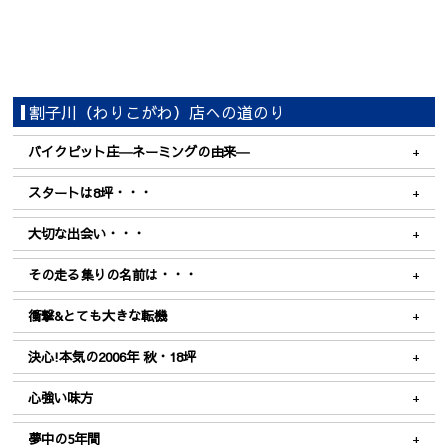
割子川（わりこがわ）店への道のり
バイクピット庄―ネーミングの由来―
スタートは8坪・・・
大切な出会い・・・
その走る集りの名前は・・・
衝撃&とても大きな転機
決心!本気の2006年 秋・18坪
心強い味方
夢中の5年間