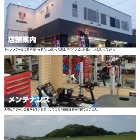
キャノンデールの取り扱いも新たに加わった新生『バイクピット庄』へお越しください。
大切なスポーツ自転車も手入れ無くしてはその機能を充分発揮できません。