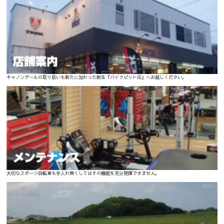
キャノンデールの取り扱いも新たに加わった新生『バイクピット庄』へお越しください。
大切なスポーツ自転車も手入れ無くしてはその機能を充分発揮できません。