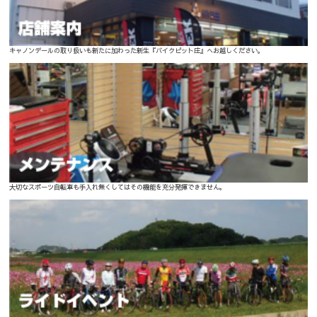
キャノンデールの取り扱いも新たに加わった新生『バイクピット庄』へお越しください。
大切なスポーツ自転車も手入れ無くしてはその機能を充分発揮できません。