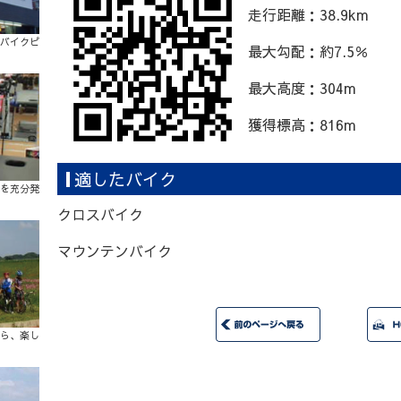
走行距離：38.9km
バイクピ
最大勾配：約7.5％
最大高度：304m
獲得標高：816m
適したバイク
を充分発
クロスバイク
マウンテンバイク
ら、楽し